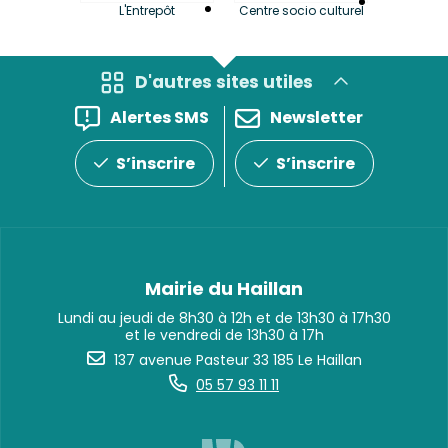
La LuBi 
L'Entrepôt
Centre socio culturel
et Bib
D'autres sites utiles
Alertes SMS
Newsletter
S’inscrire
S’inscrire
Mairie du Haillan
Lundi au jeudi de 8h30 à 12h et de 13h30 à 17h30
et le vendredi de 13h30 à 17h
137 avenue Pasteur 33 185 Le Haillan
05 57 93 11 11