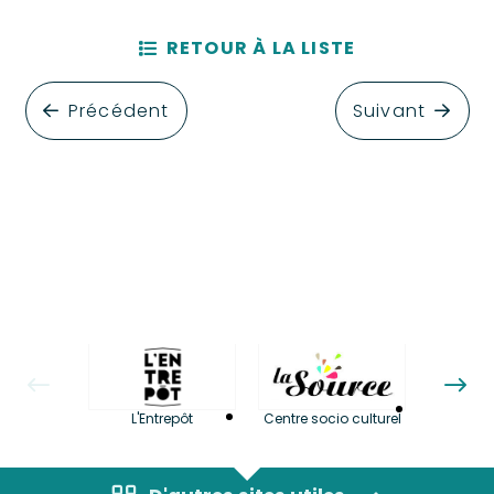
RETOUR À LA LISTE
Précédent
Suivant
La LuBi 
L'Entrepôt
Centre socio culturel
et Bib