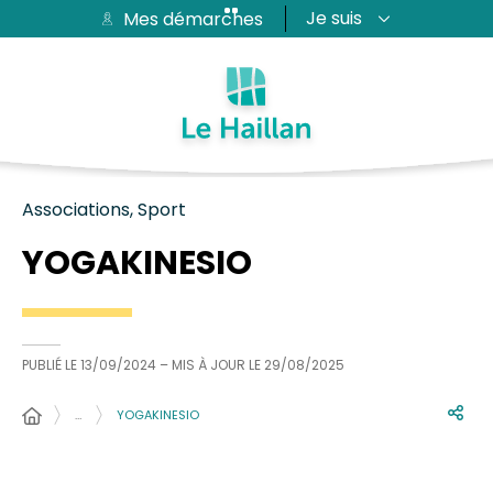
Je suis
Mes démarches
Aide et accessibilité
Recherche
Plan du site
Contacter
Passer au menu
Passer au contenu
Associations, Sport
YOGAKINESIO
PUBLIÉ LE
13/09/2024
– MIS À JOUR LE
29/08/2025
…
YOGAKINESIO