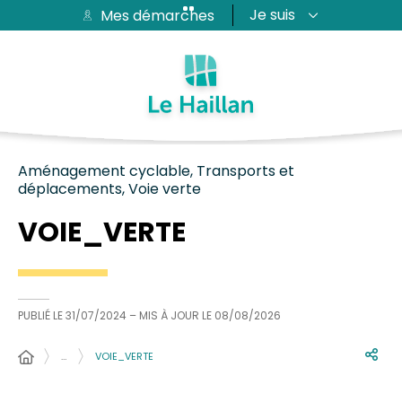
Je suis
Mes démarches
Aide et accessibilité
Recherche
Plan du site
Contacter
Passer au menu
Passer au contenu
Aménagement cyclable, Transports et
déplacements, Voie verte
VOIE_VERTE
PUBLIÉ LE
31/07/2024
– MIS À JOUR LE
08/08/2026
…
VOIE_VERTE