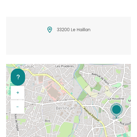
33200 Le Haillan
+
−