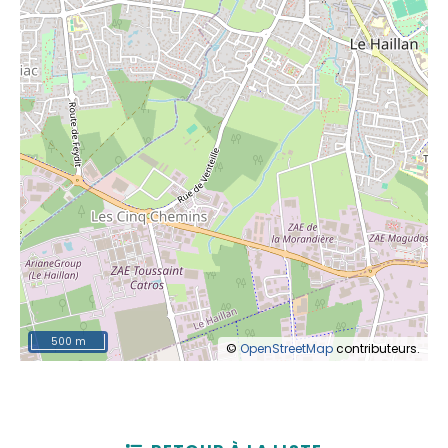
500 m
©
OpenStreetMap
contributeurs.