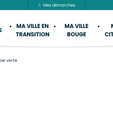
Mes démarches
Passer au menu
Passer au contenu
MA VILLE EN
MA VILLE
S
TRANSITION
BOUGE
CI
ie verte