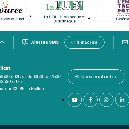
La LuBi – Ludothèque et
socio culturel
Ciném
Bibliothèque
Alertes SMS
S’inscrire
llan
Nous contacter
 8h30 à 12h et de 13h30 à 17h30
 13h30 à 17h
steur 33 185 Le Haillan