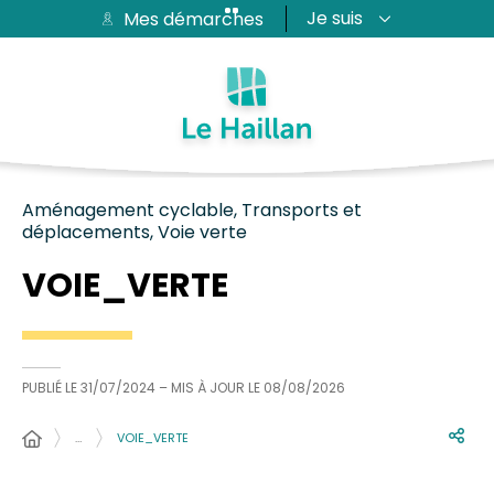
Je suis
Mes démarches
Aide et accessibilité
Recherche
Plan du site
Contacter
Passer au menu
Passer au contenu
Aménagement cyclable, Transports et
déplacements, Voie verte
VOIE_VERTE
PUBLIÉ LE
31/07/2024
– MIS À JOUR LE
08/08/2026
…
VOIE_VERTE