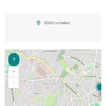
33200 Le Haillan
+
−