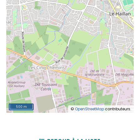
500 m
©
OpenStreetMap
contributeurs.