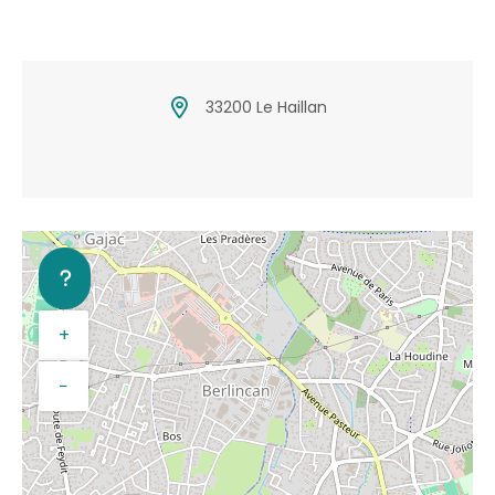
33200 Le Haillan
+
−