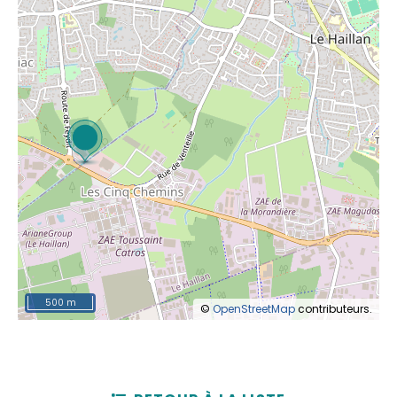
500 m
©
OpenStreetMap
contributeurs.