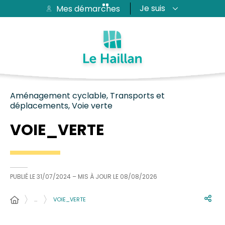
Je suis
Mes démarches
Aide et accessibilité
Recherche
Plan du site
Contacter
Passer au menu
Passer au contenu
Aménagement cyclable, Transports et
déplacements, Voie verte
VOIE_VERTE
PUBLIÉ LE
31/07/2024
– MIS À JOUR LE
08/08/2026
…
VOIE_VERTE