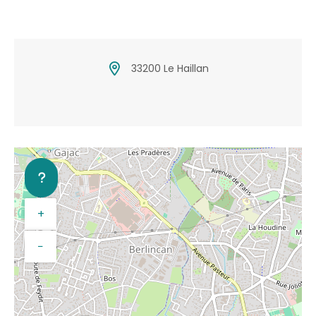
33200 Le Haillan
+
−