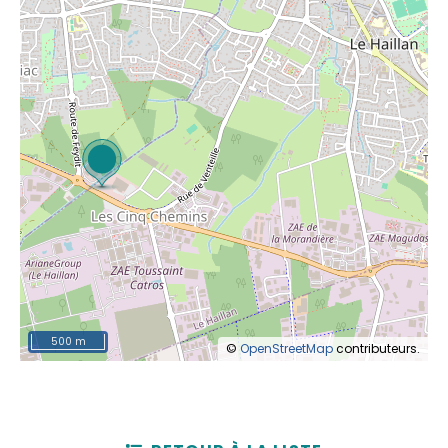
500 m
©
OpenStreetMap
contributeurs.