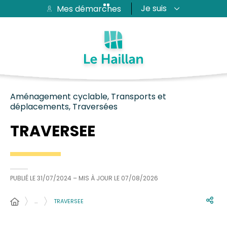
Je suis
Mes démarches
Aide et accessibilité
Recherche
Plan du site
Contacter
Passer au menu
Passer au contenu
Aménagement cyclable, Transports et
déplacements, Traversées
TRAVERSEE
PUBLIÉ LE
31/07/2024
– MIS À JOUR LE
07/08/2026
…
TRAVERSEE