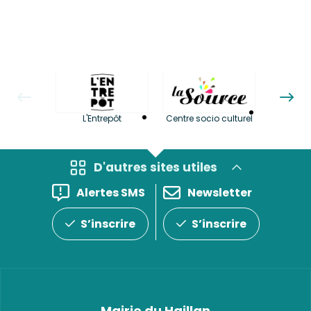
La LuBi 
L'Entrepôt
Centre socio culturel
et Bib
D'autres sites utiles
Alertes SMS
Newsletter
S’inscrire
S’inscrire
Mairie du Haillan