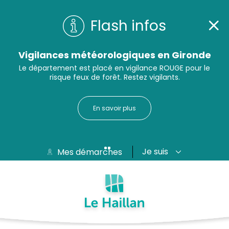
Flash infos
Vigilances météorologiques en Gironde
Le département est placé en vigilance ROUGE pour le
risque feux de forêt. Restez vigilants.
En savoir plus
Je suis
Mes démarches
Aide et accessibilité
Recherche
Plan du site
Contacter
Passer au menu
Passer au contenu