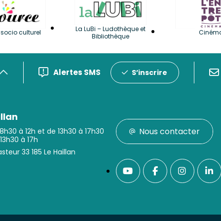
La LuBi – Ludothèque et
socio culturel
Ciném
Bibliothèque
Alertes SMS
S’inscrire
llan
Nous contacter
 8h30 à 12h et de 13h30 à 17h30
 13h30 à 17h
steur 33 185 Le Haillan