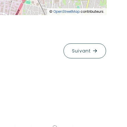
©
OpenStreetMap
contributeurs.
Suivant