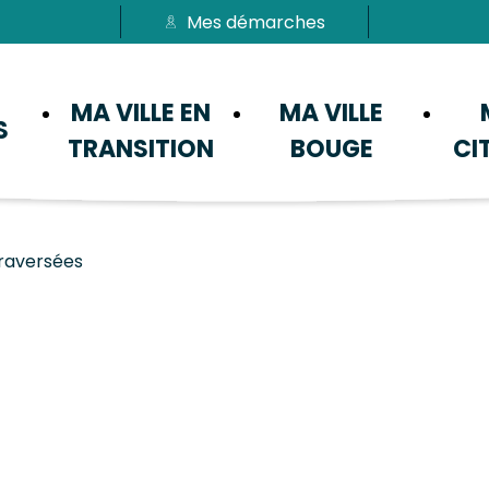
Mes démarches
Passer au menu
Passer au contenu
MA VILLE EN
MA VILLE
S
TRANSITION
BOUGE
CI
raversées