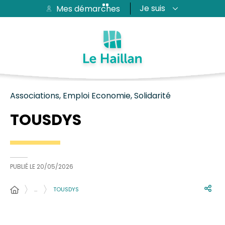
Je suis
Mes démarches
Aide et accessibilité
Recherche
Plan du site
Contacter
Passer au menu
Passer au contenu
Associations, Emploi Economie, Solidarité
TOUSDYS
PUBLIÉ LE
20/05/2026
…
TOUSDYS