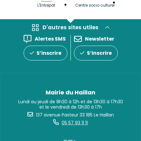
La LuBi 
L'Entrepôt
Centre socio culturel
et Bib
D'autres sites utiles
Alertes SMS
Newsletter
S’inscrire
S’inscrire
Mairie du Haillan
Lundi au jeudi de 8h30 à 12h et de 13h30 à 17h30
et le vendredi de 13h30 à 17h
137 avenue Pasteur 33 185 Le Haillan
05 57 93 11 11