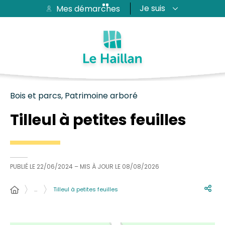
Je suis
Mes démarches
Aide et accessibilité
Recherche
Plan du site
Contacter
Passer au menu
Passer au contenu
Bois et parcs, Patrimoine arboré
Tilleul à petites feuilles
PUBLIÉ LE
22/06/2024
– MIS À JOUR LE
08/08/2026
…
Tilleul à petites feuilles