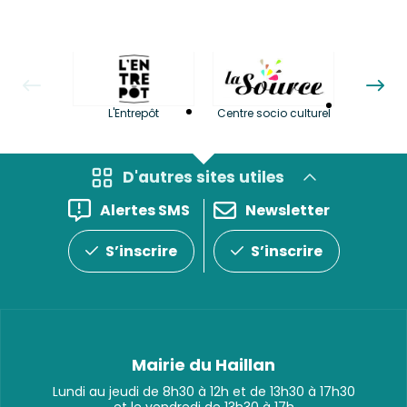
La LuBi 
L'Entrepôt
Centre socio culturel
et Bib
D'autres sites utiles
Alertes SMS
Newsletter
S’inscrire
S’inscrire
Mairie du Haillan
Lundi au jeudi de 8h30 à 12h et de 13h30 à 17h30