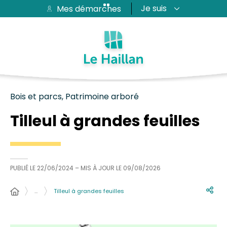
Je suis
Mes démarches
Aide et accessibilité
Recherche
Plan du site
Contacter
Passer au menu
Passer au contenu
Bois et parcs, Patrimoine arboré
Tilleul à grandes feuilles
PUBLIÉ LE
22/06/2024
– MIS À JOUR LE
09/08/2026
…
Tilleul à grandes feuilles