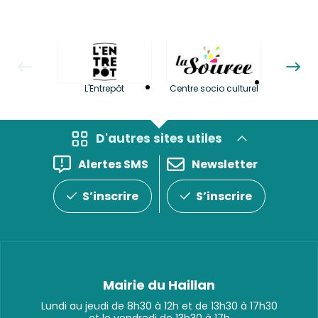
La LuBi 
L'Entrepôt
Centre socio culturel
et Bib
D'autres sites utiles
Alertes SMS
Newsletter
S’inscrire
S’inscrire
Mairie du Haillan
Lundi au jeudi de 8h30 à 12h et de 13h30 à 17h30