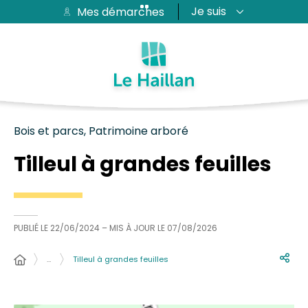
Je suis
Mes démarches
Aide et accessibilité
Recherche
Plan du site
Contacter
Passer au menu
Passer au contenu
Bois et parcs, Patrimoine arboré
Tilleul à grandes feuilles
PUBLIÉ LE
22/06/2024
– MIS À JOUR LE
07/08/2026
…
Tilleul à grandes feuilles