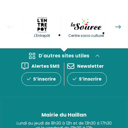
La LuBi 
L'Entrepôt
Centre socio culturel
et Bib
D'autres sites utiles
Alertes SMS
Newsletter
S’inscrire
S’inscrire
Mairie du Haillan
Lundi au jeudi de 8h30 à 12h et de 13h30 à 17h30