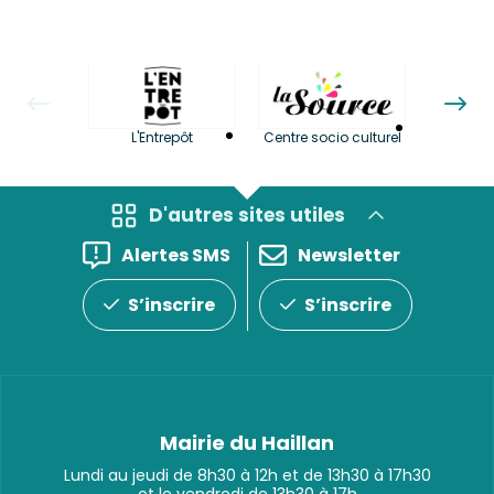
La LuBi 
L'Entrepôt
Centre socio culturel
et Bib
D'autres sites utiles
Alertes SMS
Newsletter
S’inscrire
S’inscrire
Mairie du Haillan
Lundi au jeudi de 8h30 à 12h et de 13h30 à 17h30