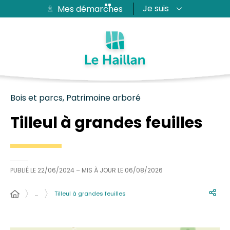
Je suis
Mes démarches
Aide et accessibilité
Recherche
Plan du site
Contacter
Passer au menu
Passer au contenu
Bois et parcs, Patrimoine arboré
Tilleul à grandes feuilles
PUBLIÉ LE
22/06/2024
– MIS À JOUR LE
06/08/2026
…
Tilleul à grandes feuilles