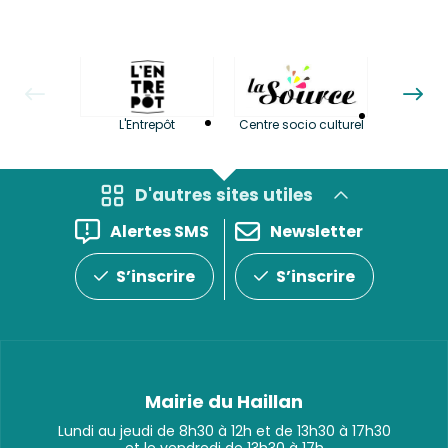
La LuBi 
L'Entrepôt
Centre socio culturel
et Bib
D'autres sites utiles
Alertes SMS
Newsletter
S’inscrire
S’inscrire
Mairie du Haillan
Lundi au jeudi de 8h30 à 12h et de 13h30 à 17h30