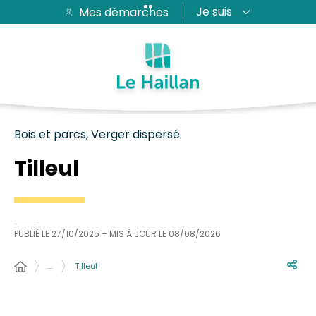
Je suis
Mes démarches
Aide et accessibilité
Recherche
Plan du site
Contacter
Passer au menu
Passer au contenu
Bois et parcs, Verger dispersé
Tilleul
PUBLIÉ LE
27/10/2025
– MIS À JOUR LE
08/08/2026
…
Tilleul