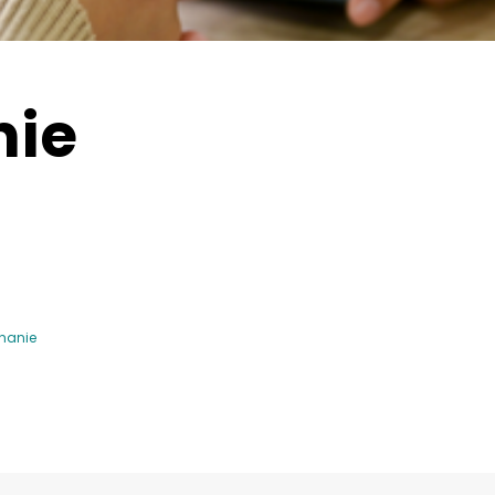
nie
phanie