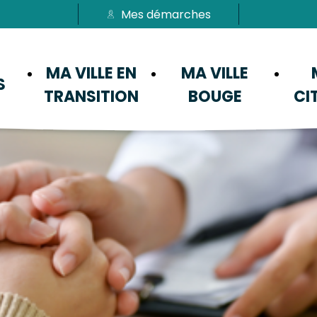
Mes démarches
Passer au menu
Passer au contenu
MA VILLE EN
MA VILLE
S
TRANSITION
BOUGE
CI