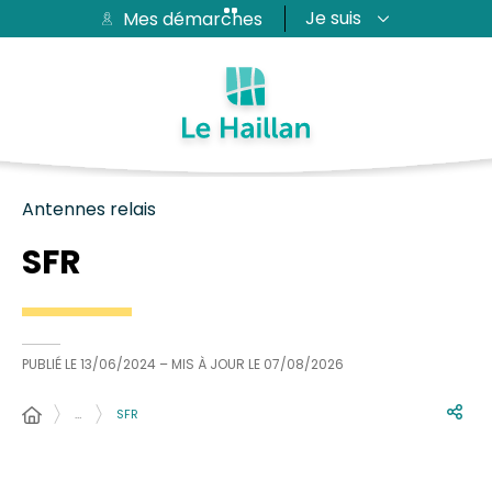
Je suis
Mes démarches
Aide et accessibilité
Recherche
Plan du site
Contacter
Passer au menu
Passer au contenu
Antennes relais
SFR
PUBLIÉ LE
13/06/2024
– MIS À JOUR LE
07/08/2026
…
SFR