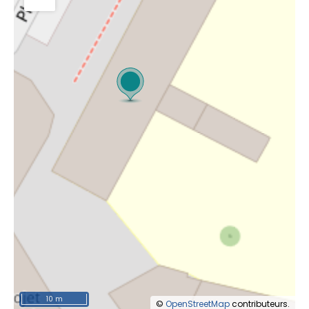
10 m
©
OpenStreetMap
contributeurs.