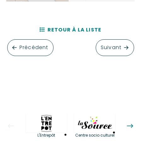
RETOUR À LA LISTE
Précédent
Suivant
La LuBi 
L'Entrepôt
Centre socio culturel
et Bib