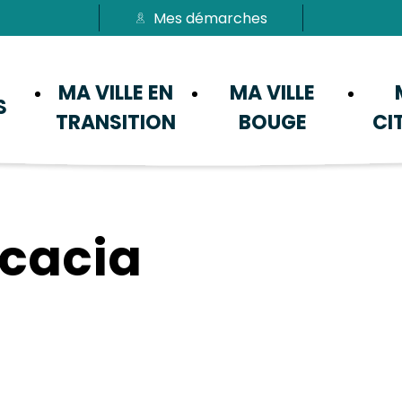
Mes démarches
Passer au menu
Passer au contenu
MA VILLE EN
MA VILLE
S
TRANSITION
BOUGE
CI
acacia