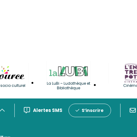
La LuBi – Ludothèque et
socio culturel
Ciném
Bibliothèque
Alertes SMS
S’inscrire