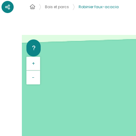
Bois et parcs
Robinier faux-acacia
+
−