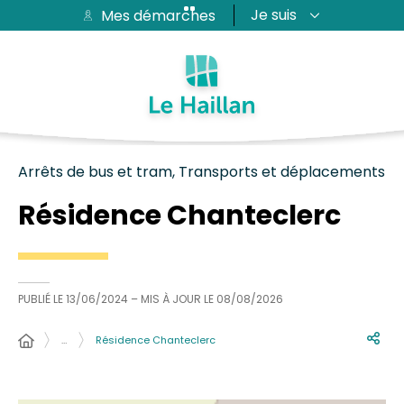
Je suis
Mes démarches
Aide et accessibilité
Recherche
Plan du site
Contacter
Passer au menu
Passer au contenu
Arrêts de bus et tram, Transports et déplacements
Résidence Chanteclerc
PUBLIÉ LE
13/06/2024
– MIS À JOUR LE
08/08/2026
…
Résidence Chanteclerc