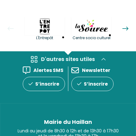
La LuBi 
L'Entrepôt
Centre socio culturel
et Bib
D'autres sites utiles
Alertes SMS
Newsletter
S’inscrire
S’inscrire
Mairie du Haillan
Lundi au jeudi de 8h30 à 12h et de 13h30 à 17h30