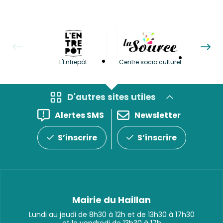
La LuBi 
L'Entrepôt
Centre socio culturel
et Bib
D'autres sites utiles
Alertes SMS
Newsletter
S’inscrire
S’inscrire
Mairie du Haillan
Lundi au jeudi de 8h30 à 12h et de 13h30 à 17h30