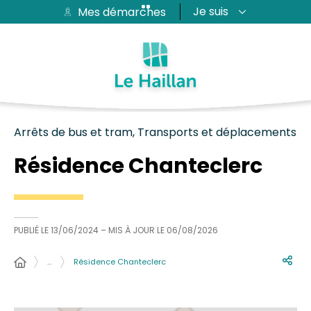
Je suis
Mes démarches
Aide et accessibilité
Recherche
Plan du site
Contacter
Passer au menu
Passer au contenu
Arrêts de bus et tram, Transports et déplacements
Résidence Chanteclerc
PUBLIÉ LE
13/06/2024
– MIS À JOUR LE
06/08/2026
…
Résidence Chanteclerc