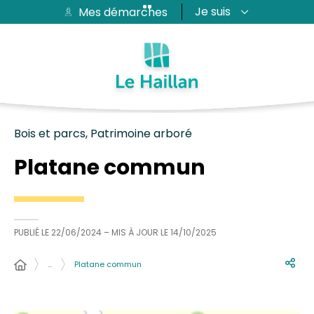
Je suis
Mes démarches
Aide et accessibilité
Recherche
Plan du site
Contacter
Passer au menu
Passer au contenu
Bois et parcs, Patrimoine arboré
Platane commun
PUBLIÉ LE
22/06/2024
– MIS À JOUR LE
14/10/2025
…
Platane commun