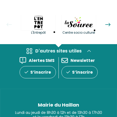
La LuBi 
L'Entrepôt
Centre socio culturel
et Bib
D'autres sites utiles
Alertes SMS
Newsletter
S’inscrire
S’inscrire
Mairie du Haillan
Lundi au jeudi de 8h30 à 12h et de 13h30 à 17h30