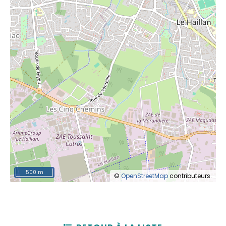
500 m
©
OpenStreetMap
contributeurs.