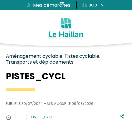
Je suis
Mes démarches
Aide et accessibilité
Recherche
Plan du site
Contacter
Passer au menu
Passer au contenu
Aménagement cyclable, Pistes cyclable,
Transports et déplacements
PISTES_CYCL
PUBLIÉ LE
30/07/2024
– MIS À JOUR LE
09/08/2026
…
PISTES_CYCL