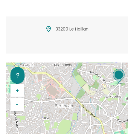
33200 Le Haillan
+
−