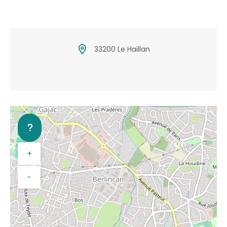
33200 Le Haillan
+
−