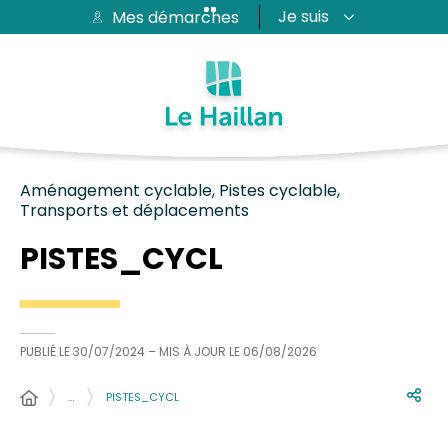
Je suis
Mes démarches
Aide et accessibilité
Recherche
Plan du site
Contacter
Passer au menu
Passer au contenu
Aménagement cyclable, Pistes cyclable,
Transports et déplacements
PISTES_CYCL
PUBLIÉ LE
30/07/2024
– MIS À JOUR LE
06/08/2026
…
PISTES_CYCL