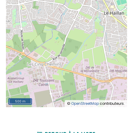
500 m
©
OpenStreetMap
contributeurs.