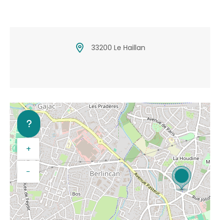
33200 Le Haillan
+
−