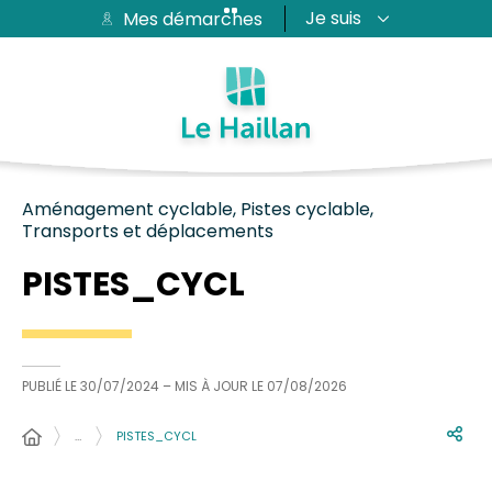
Je suis
Mes démarches
Aide et accessibilité
Recherche
Plan du site
Contacter
Passer au menu
Passer au contenu
Aménagement cyclable, Pistes cyclable,
Transports et déplacements
PISTES_CYCL
PUBLIÉ LE
30/07/2024
– MIS À JOUR LE
07/08/2026
…
PISTES_CYCL