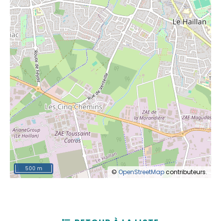
500 m
©
OpenStreetMap
contributeurs.