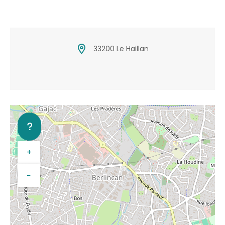
33200 Le Haillan
+
−