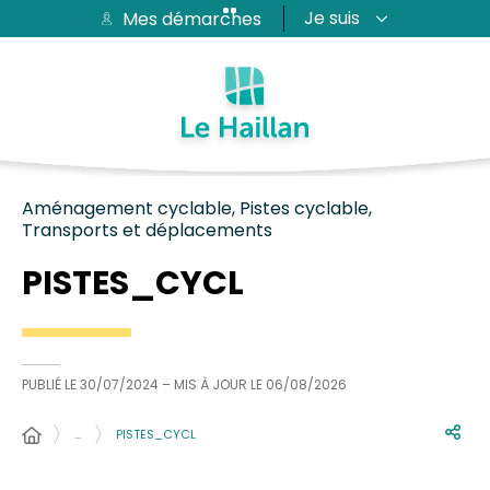
Je suis
Mes démarches
Aide et accessibilité
Recherche
Plan du site
Contacter
Passer au menu
Passer au contenu
Aménagement cyclable, Pistes cyclable,
Transports et déplacements
PISTES_CYCL
PUBLIÉ LE
30/07/2024
– MIS À JOUR LE
06/08/2026
…
PISTES_CYCL