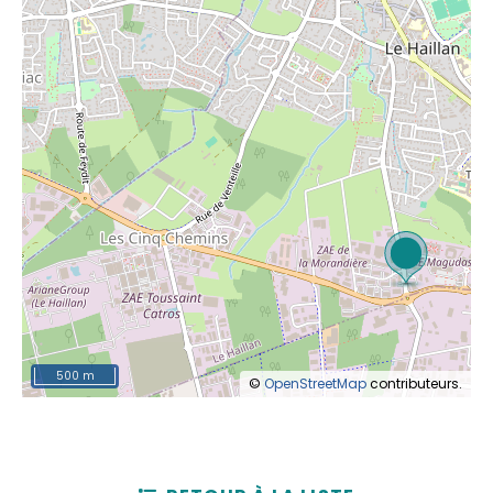
500 m
©
OpenStreetMap
contributeurs.