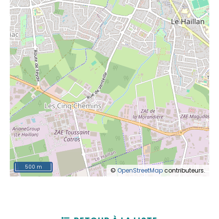
500 m
©
OpenStreetMap
contributeurs.