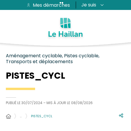
Je suis
Mes démarches
Aide et accessibilité
Recherche
Plan du site
Contacter
Passer au menu
Passer au contenu
Aménagement cyclable, Pistes cyclable,
Transports et déplacements
PISTES_CYCL
PUBLIÉ LE
30/07/2024
– MIS À JOUR LE
08/08/2026
…
PISTES_CYCL