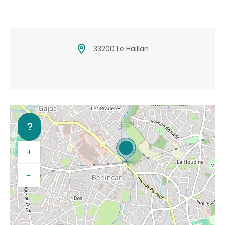
33200 Le Haillan
+
−