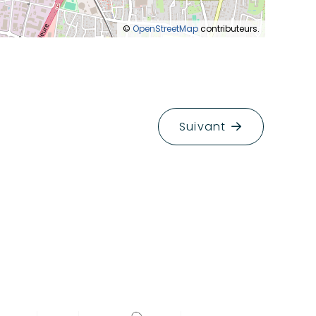
©
OpenStreetMap
contributeurs.
Suivant