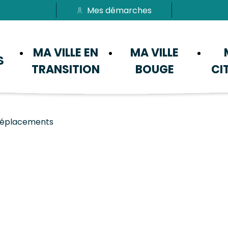
Mes démarches
Passer au menu
Passer au contenu
MA VILLE EN
MA VILLE
S
TRANSITION
BOUGE
CI
 déplacements