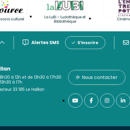
La LuBi – Ludothèque et
socio culturel
Ciném
Bibliothèque
Alertes SMS
S’inscrire
llan
Nous contacter
 8h30 à 12h et de 13h30 à 17h30
 13h30 à 17h
steur 33 185 Le Haillan