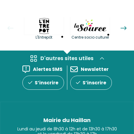
La LuBi 
L'Entrepôt
Centre socio culturel
et Bib
D'autres sites utiles
Alertes SMS
Newsletter
S’inscrire
S’inscrire
Mairie du Haillan
Lundi au jeudi de 8h30 à 12h et de 13h30 à 17h30