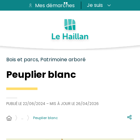
Je suis
Mes démarches
Aide et accessibilité
Recherche
Plan du site
Contacter
Passer au menu
Passer au contenu
Bois et parcs, Patrimoine arboré
Peuplier blanc
PUBLIÉ LE
22/06/2024
– MIS À JOUR LE
26/04/2026
…
Peuplier blanc