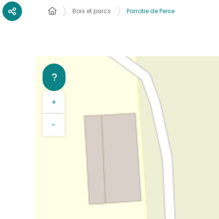
Bois et parcs
Parrotie de Perse
+
−