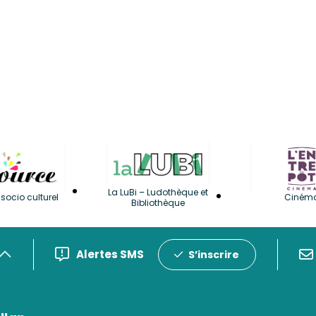
La LuBi – Ludothèque et
socio culturel
Ciném
Bibliothèque
Alertes SMS
S’inscrire