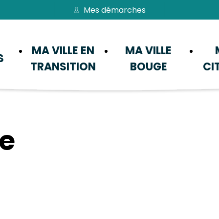
Mes démarches
Passer au menu
Passer au contenu
MA VILLE EN
MA VILLE
S
TRANSITION
BOUGE
CI
se