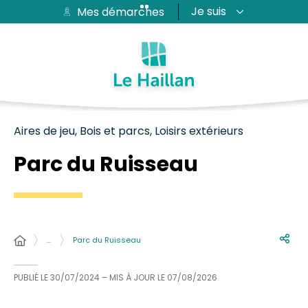
Je suis
Mes démarches
Aide et accessibilité
Recherche
Plan du site
Contacter
Passer au menu
Passer au contenu
Aires de jeu, Bois et parcs, Loisirs extérieurs
Parc du Ruisseau
…
Parc du Ruisseau
PUBLIÉ LE
30/07/2024
– MIS À JOUR LE
07/08/2026