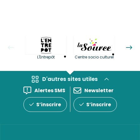
La LuBi 
L'Entrepôt
Centre socio culturel
et Bib
D'autres sites utiles
Alertes SMS
Newsletter
S’inscrire
S’inscrire