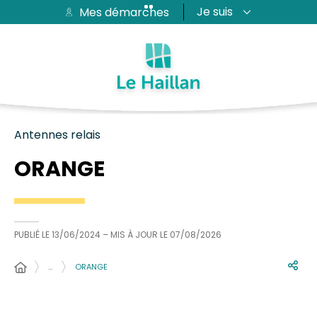
Je suis
Mes démarches
Aide et accessibilité
Recherche
Plan du site
Contacter
Passer au menu
Passer au contenu
Antennes relais
ORANGE
PUBLIÉ LE
13/06/2024
– MIS À JOUR LE
07/08/2026
…
ORANGE