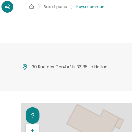
Bois et parcs
Noyer commun
30 Rue des GenÃÂªts 33185 Le Haillan
+