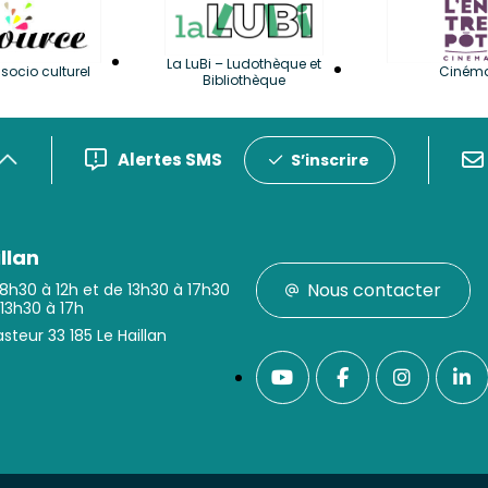
La LuBi – Ludothèque et
socio culturel
Ciném
Bibliothèque
Alertes SMS
S’inscrire
llan
Nous contacter
 8h30 à 12h et de 13h30 à 17h30
 13h30 à 17h
steur 33 185 Le Haillan