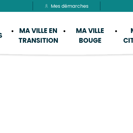
Mes démarches
Passer au menu
Passer au contenu
MA VILLE EN
MA VILLE
S
TRANSITION
BOUGE
CI