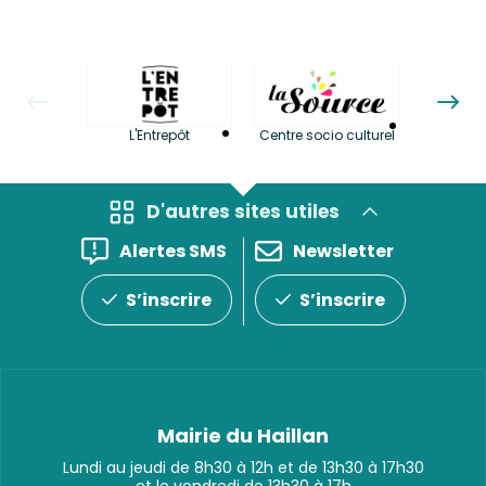
La LuBi 
L'Entrepôt
Centre socio culturel
et Bib
D'autres sites utiles
Alertes SMS
Newsletter
S’inscrire
S’inscrire
Mairie du Haillan
Lundi au jeudi de 8h30 à 12h et de 13h30 à 17h30