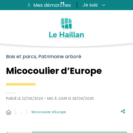
Je suis
Mes démarches
Aide et accessibilité
Recherche
Plan du site
Contacter
Passer au menu
Passer au contenu
Bois et parcs, Patrimoine arboré
Micocoulier d’Europe
PUBLIÉ LE
22/06/2024
– MIS À JOUR LE
26/04/2026
…
Micocoulier d’Europe