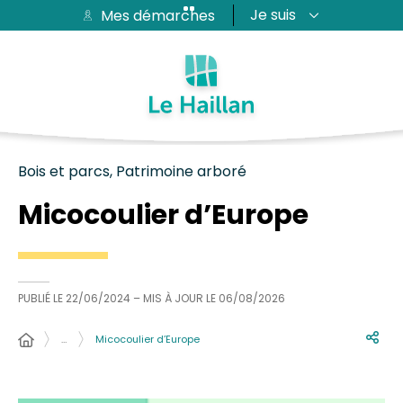
Je suis
Mes démarches
Aide et accessibilité
Recherche
Plan du site
Contacter
Passer au menu
Passer au contenu
Bois et parcs, Patrimoine arboré
Micocoulier d’Europe
PUBLIÉ LE
22/06/2024
– MIS À JOUR LE
06/08/2026
…
Micocoulier d’Europe