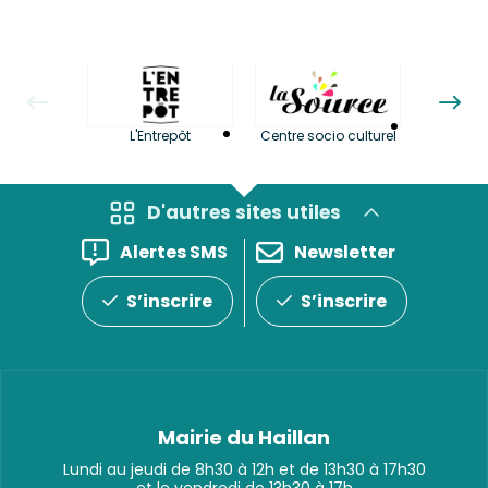
La LuBi 
L'Entrepôt
Centre socio culturel
et Bib
D'autres sites utiles
Alertes SMS
Newsletter
S’inscrire
S’inscrire
Mairie du Haillan
Lundi au jeudi de 8h30 à 12h et de 13h30 à 17h30