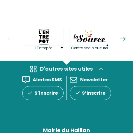
La LuBi 
L'Entrepôt
Centre socio culturel
et Bib
D'autres sites utiles
Alertes SMS
Newsletter
S’inscrire
S’inscrire
Mairie du Haillan