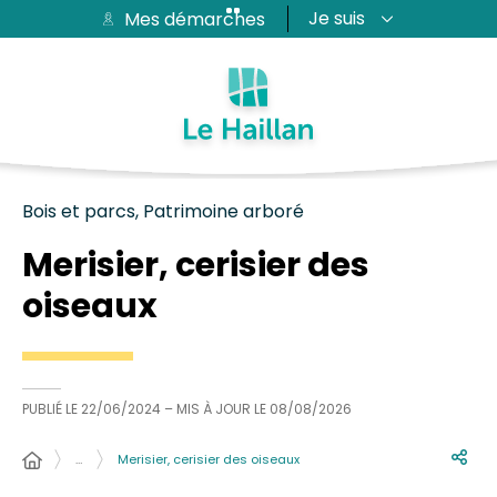
Je suis
Mes démarches
Aide et accessibilité
Recherche
Plan du site
Contacter
Passer au menu
Passer au contenu
Bois et parcs, Patrimoine arboré
Merisier, cerisier des
oiseaux
PUBLIÉ LE
22/06/2024
– MIS À JOUR LE
08/08/2026
…
Merisier, cerisier des oiseaux