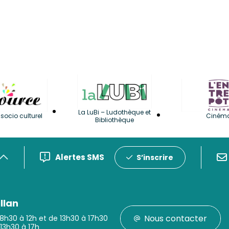
La LuBi – Ludothèque et
socio culturel
Ciném
Bibliothèque
Alertes SMS
S’inscrire
llan
Nous contacter
 8h30 à 12h et de 13h30 à 17h30
 13h30 à 17h