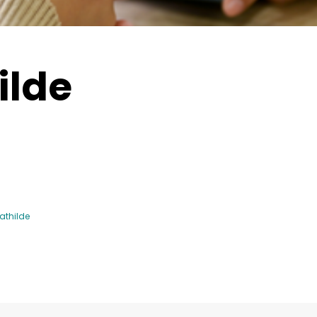
ilde
thilde