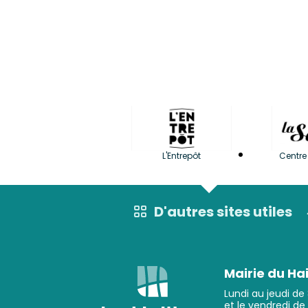
L'Entrepôt
Centre 
D'autres sites utiles
Mairie du Hai
Lundi au jeudi de
et le vendredi de