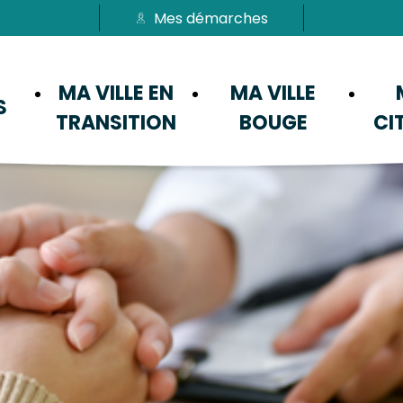
Mes démarches
Passer au menu
Passer au contenu
MA VILLE EN
MA VILLE
S
TRANSITION
BOUGE
CI