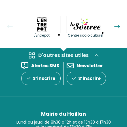
La LuBi 
L'Entrepôt
Centre socio culturel
et Bib
D'autres sites utiles
Alertes SMS
Newsletter
S’inscrire
S’inscrire
Mairie du Haillan
Lundi au jeudi de 8h30 à 12h et de 13h30 à 17h30