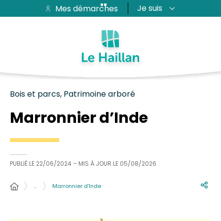
Je suis
Mes démarches
Aide et accessibilité
Recherche
Plan du site
Contacter
Passer au menu
Passer au contenu
Bois et parcs, Patrimoine arboré
Marronnier d’Inde
PUBLIÉ LE
22/06/2024
– MIS À JOUR LE
05/08/2026
…
Marronnier d’Inde