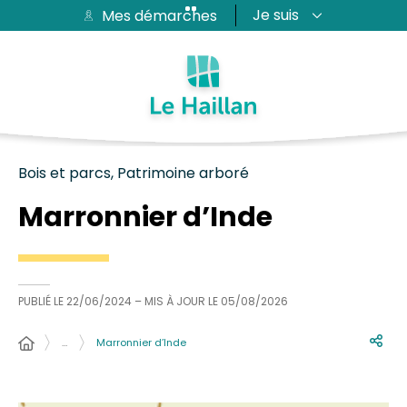
Je suis
Mes démarches
Aide et accessibilité
Recherche
Plan du site
Contacter
Passer au menu
Passer au contenu
Bois et parcs, Patrimoine arboré
Marronnier d’Inde
PUBLIÉ LE
22/06/2024
– MIS À JOUR LE
05/08/2026
…
Marronnier d’Inde