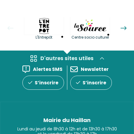
La LuBi 
L'Entrepôt
Centre socio culturel
et Bib
D'autres sites utiles
Alertes SMS
Newsletter
S’inscrire
S’inscrire
Mairie du Haillan
Lundi au jeudi de 8h30 à 12h et de 13h30 à 17h30