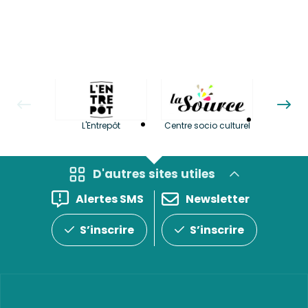
La LuBi 
L'Entrepôt
Centre socio culturel
et Bib
D'autres sites utiles
Alertes SMS
Newsletter
S’inscrire
S’inscrire