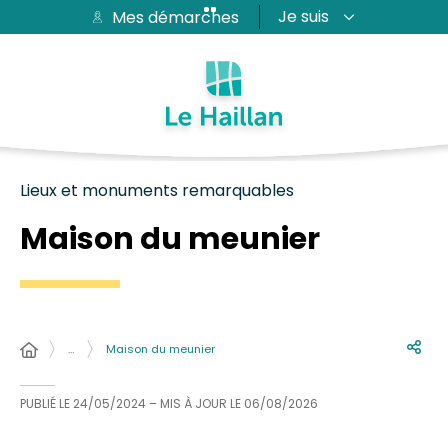
Je suis
Mes démarches
Aide et accessibilité
Recherche
Plan du site
Contacter
Passer au menu
Passer au contenu
Lieux et monuments remarquables
Maison du meunier
…
Maison du meunier
PUBLIÉ LE
24/05/2024
– MIS À JOUR LE
06/08/2026