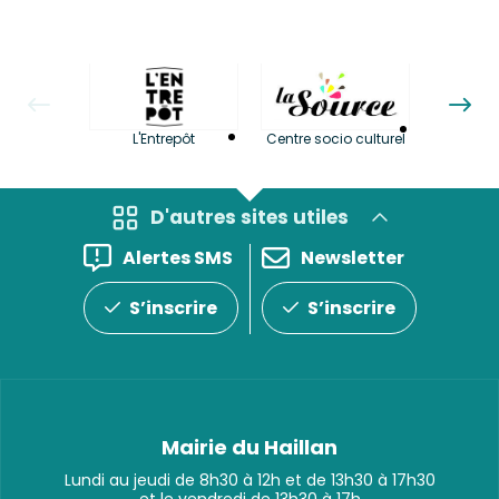
La LuBi 
L'Entrepôt
Centre socio culturel
et Bib
D'autres sites utiles
Alertes SMS
Newsletter
S’inscrire
S’inscrire
Mairie du Haillan
Lundi au jeudi de 8h30 à 12h et de 13h30 à 17h30