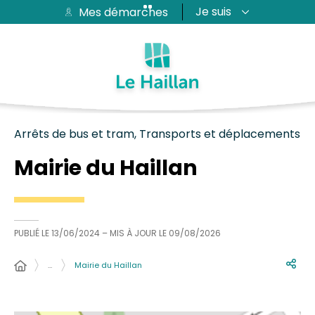
Je suis
Mes démarches
Aide et accessibilité
Recherche
Plan du site
Contacter
Passer au menu
Passer au contenu
Arrêts de bus et tram, Transports et déplacements
Mairie du Haillan
PUBLIÉ LE
13/06/2024
– MIS À JOUR LE
09/08/2026
…
Mairie du Haillan