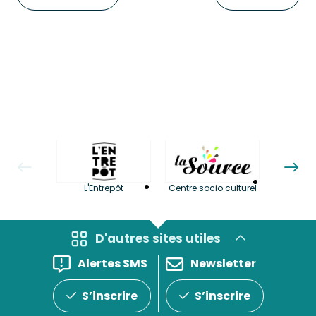
La LuBi 
L'Entrepôt
Centre socio culturel
et Bib
D'autres sites utiles
Alertes SMS
Newsletter
S’inscrire
S’inscrire