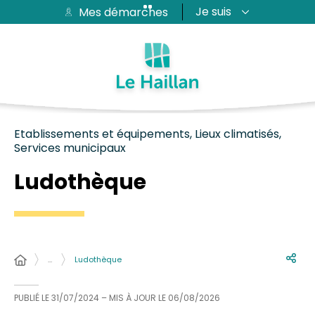
Je suis
Mes démarches
Aide et accessibilité
Recherche
Plan du site
Contacter
Passer au menu
Passer au contenu
Etablissements et équipements, Lieux climatisés,
Services municipaux
Ludothèque
…
Ludothèque
PUBLIÉ LE
31/07/2024
– MIS À JOUR LE
06/08/2026