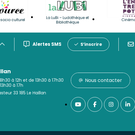
La LuBi – Ludothèque et
socio culturel
Ciném
Bibliothèque
Alertes SMS
S’inscrire
llan
Nous contacter
 8h30 à 12h et de 13h30 à 17h30
 13h30 à 17h
steur 33 185 Le Haillan