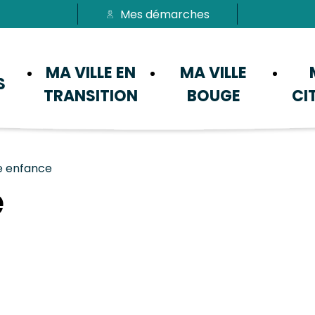
Mes démarches
Passer au menu
Passer au contenu
MA VILLE EN
MA VILLE
S
TRANSITION
BOUGE
CI
te enfance
e