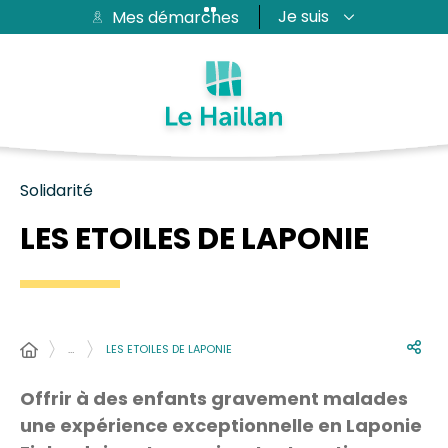
Je suis
Mes démarches
Aide et accessibilité
Recherche
Plan du site
Contacter
Passer au menu
Passer au contenu
Solidarité
LES ETOILES DE LAPONIE
…
LES ETOILES DE LAPONIE
Offrir à des enfants gravement malades
une expérience exceptionnelle en Laponie