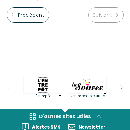
Précédent
Suivant
La LuBi 
L'Entrepôt
Centre socio culturel
et Bib
D'autres sites utiles
Alertes SMS
Newsletter