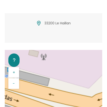
33200 Le Haillan
+
−