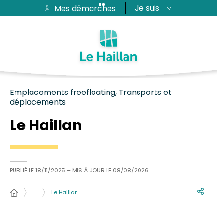
Je suis
Mes démarches
Aide et accessibilité
Recherche
Plan du site
Contacter
Passer au menu
Passer au contenu
Emplacements freefloating, Transports et
déplacements
Le Haillan
PUBLIÉ LE
18/11/2025
– MIS À JOUR LE
08/08/2026
…
Le Haillan