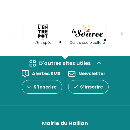
La LuBi 
L'Entrepôt
Centre socio culturel
et Bib
D'autres sites utiles
Alertes SMS
Newsletter
S’inscrire
S’inscrire
Mairie du Haillan