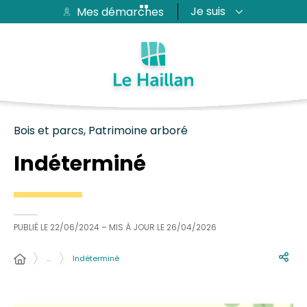
Je suis
Mes démarches
Aide et accessibilité
Recherche
Plan du site
Contacter
Passer au menu
Passer au contenu
Bois et parcs, Patrimoine arboré
Indéterminé
PUBLIÉ LE
22/06/2024
– MIS À JOUR LE
26/04/2026
…
Indéterminé