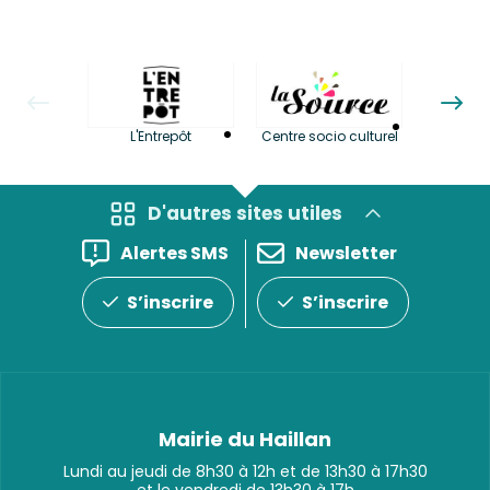
La LuBi 
L'Entrepôt
Centre socio culturel
et Bib
D'autres sites utiles
Alertes SMS
Newsletter
S’inscrire
S’inscrire
Mairie du Haillan
Lundi au jeudi de 8h30 à 12h et de 13h30 à 17h30