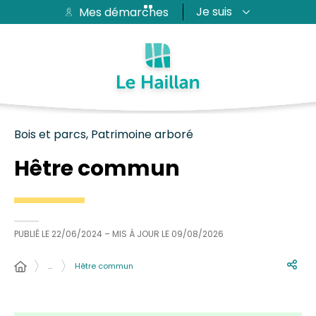
Je suis
Mes démarches
Aide et accessibilité
Recherche
Plan du site
Contacter
Passer au menu
Passer au contenu
Bois et parcs, Patrimoine arboré
Hêtre commun
PUBLIÉ LE
22/06/2024
– MIS À JOUR LE
09/08/2026
…
Hêtre commun