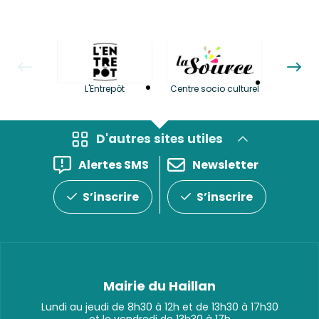
La LuBi 
L'Entrepôt
Centre socio culturel
et Bib
D'autres sites utiles
Alertes SMS
Newsletter
S’inscrire
S’inscrire
Mairie du Haillan
Lundi au jeudi de 8h30 à 12h et de 13h30 à 17h30