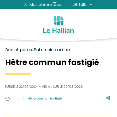
Je suis
Mes démarches
Aide et accessibilité
Recherche
Plan du site
Contacter
Passer au menu
Passer au contenu
Bois et parcs, Patrimoine arboré
Hêtre commun fastigié
PUBLIÉ LE
22/06/2024
– MIS À JOUR LE
09/08/2026
…
Hêtre commun fastigié