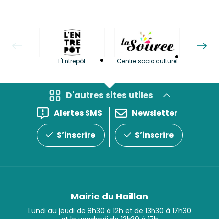
La LuBi 
L'Entrepôt
Centre socio culturel
et Bib
D'autres sites utiles
Alertes SMS
Newsletter
S’inscrire
S’inscrire
Mairie du Haillan
Lundi au jeudi de 8h30 à 12h et de 13h30 à 17h30